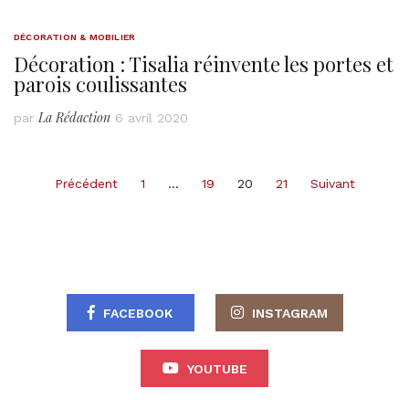
DÉCORATION & MOBILIER
Décoration : Tisalia réinvente les portes et
parois coulissantes
La Rédaction
par
6 avril 2020
Pagination
Précédent
1
…
19
20
21
Suivant
des
publications
FACEBOOK
INSTAGRAM
YOUTUBE