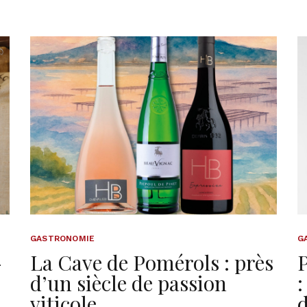
GASTRONOMIE
G
-
La Cave de Pomérols : près
P
d’un siècle de passion
:
viticole