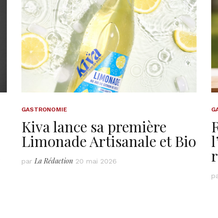
GASTRONOMIE
G
Kiva lance sa première
Limonade Artisanale et Bio
l
e
r
La Rédaction
par
20 mai 2026
p