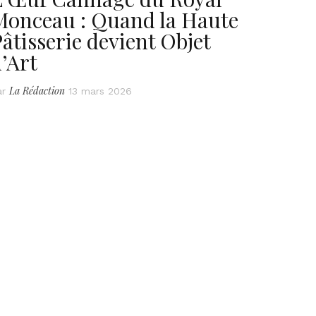
Monceau : Quand la Haute
âtisserie devient Objet
’Art
La Rédaction
ar
13 mars 2026