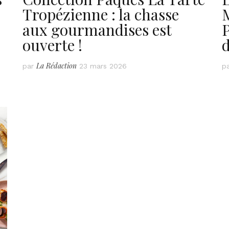
Tropézienne : la chasse
aux gourmandises est
P
ouverte !
d
La Rédaction
par
23 mars 2026
p