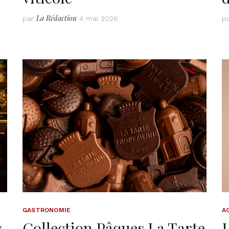
La Rédaction
par
4 mai 2026
p
GASTRONOMIE
A
s
Collection Pâques La Tarte