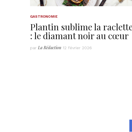
GASTRONOMIE
Plantin sublime la raclett
: le diamant noir au cœur
La Rédaction
par
12 février 2026
Pagination
des
publications