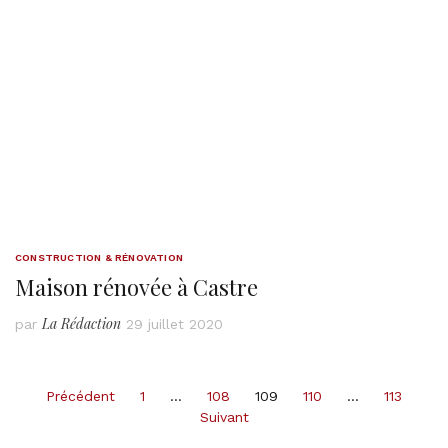
CONSTRUCTION & RÉNOVATION
Maison rénovée à Castre
La Rédaction
par
29 juillet 2020
Pagination
Précédent
1
…
108
109
110
…
113
des
Suivant