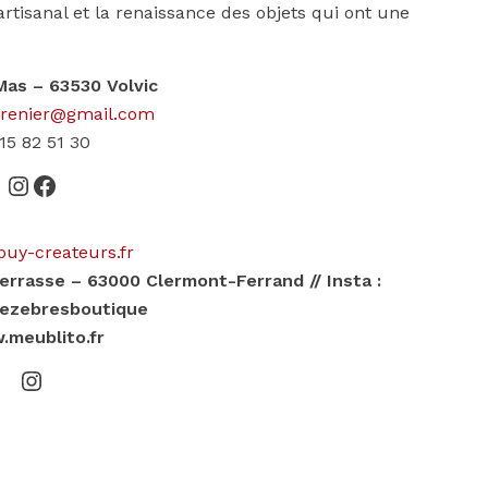
rtisanal et la renaissance des objets qui ont une
 Mas – 63530 Volvic
grenier@gmail.com
15 82 51 30
Instagram
Facebook
uy-createurs.fr
Terrasse – 63000 Clermont-Ferrand // Insta :
ezebresboutique
meublito.fr
Instagram