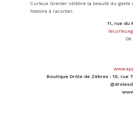
Curieux Grenier célèbre la beauté du geste a
histoire à raconter.
11, rue du
lecurieux
06 
www.app
Boutique Drôle de Zèbres : 10, rue 
@drolesd
www.