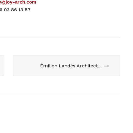
y@joy-arch.com
06 03 86 13 57
Émilien Landès Architectures : révéler l’harmonie des espaces par la lumière