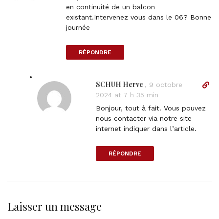
e
en continuité de un balcon
c
existant.Intervenez vous dans le 06? Bonne
t
journée
l
i
RÉPONDRE
n
k
t
SCHUH Herve
D
,
9 octobre
o
i
2024 at 7 h 35 min
c
r
o
Bonjour, tout à fait. Vous pouvez
e
m
nous contacter via notre site
c
m
internet indiquer dans l’article.
t
e
l
n
RÉPONDRE
i
t
n
k
t
o
Laisser un message
c
o