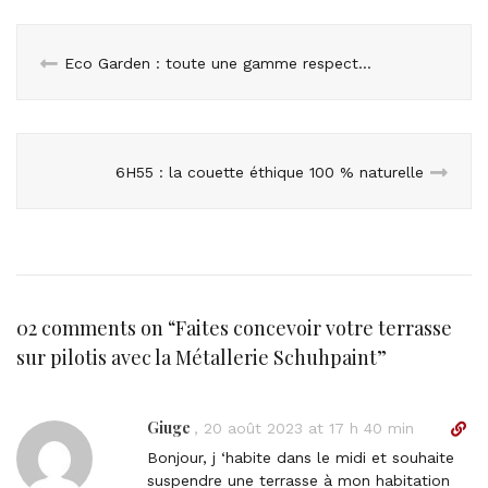
Eco Garden : toute une gamme respectueuse de l’environnement
6H55 : la couette éthique 100 % naturelle
02 comments on “
Faites concevoir votre terrasse
sur pilotis avec la Métallerie Schuhpaint
”
Giuge
D
,
20 août 2023 at 17 h 40 min
i
Bonjour, j ‘habite dans le midi et souhaite
r
suspendre une terrasse à mon habitation