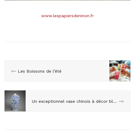
www.lespapiersdeninon.fr
Les Boissons de l’été
Un exceptionnel vase chinois à décor bleu et blanc du milieu du 14e siècle rejoint la collection du Musée national des arts asiatiques