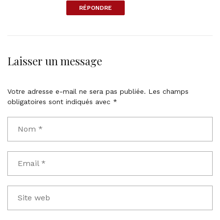
RÉPONDRE
n
k
t
o
c
Laisser un message
o
m
m
Votre adresse e-mail ne sera pas publiée.
Les champs
e
obligatoires sont indiqués avec
*
n
t