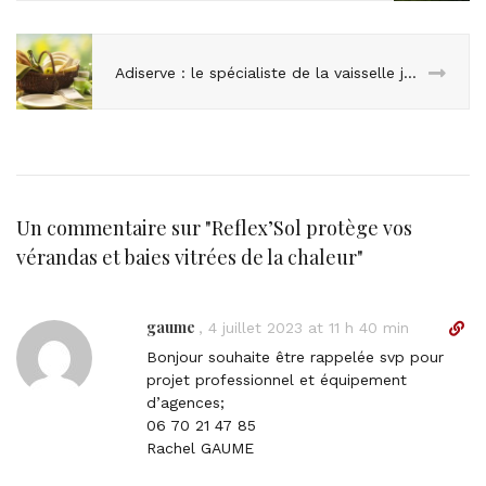
Adiserve : le spécialiste de la vaisselle jetable design et écolo !
Un commentaire sur "
Reflex’Sol protège vos
vérandas et baies vitrées de la chaleur
"
gaume
D
,
4 juillet 2023 at 11 h 40 min
i
Bonjour souhaite être rappelée svp pour
r
projet professionnel et équipement
e
d’agences;
c
06 70 21 47 85
t
Rachel GAUME
l
i