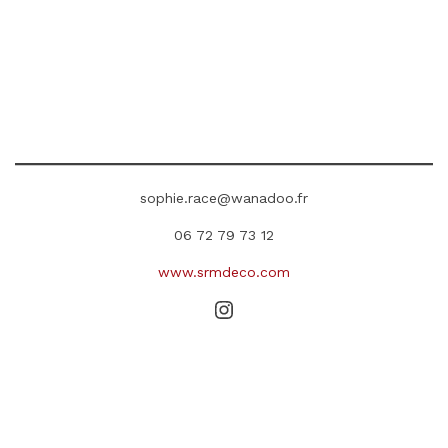
sophie.race@wanadoo.fr
06 72 79 73 12
www.srmdeco.com
Instagram