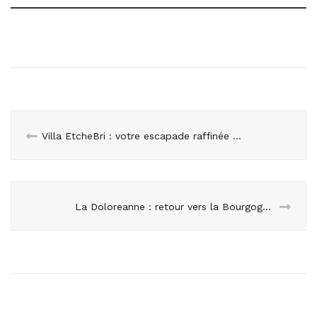
Villa EtcheBri : votre escapade raffinée au Pays Basque
La Doloreanne : retour vers la Bourgogne et séjours dans un lieu refuge