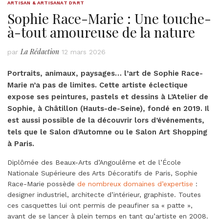
ARTISAN & ARTISANAT D'ART
Sophie Race-Marie : Une touche-
à-tout amoureuse de la nature
La Rédaction
par
12 mars 2026
Portraits, animaux, paysages… l’art de
Sophie Race-
Marie
n’a pas de limites. Cette artiste éclectique
expose ses peintures, pastels et dessins à
L’Atelier de
Sophie
, à Châtillon (Hauts-de-Seine), fondé en 2019. Il
est aussi possible de la découvrir lors d’événements,
tels que le Salon d’Automne ou le Salon Art Shopping
à Paris.
Diplômée des Beaux-Arts d’Angoulême et de l’École
Nationale Supérieure des Arts Décoratifs de Paris, Sophie
Race-Marie possède
de nombreux domaines d’expertise
:
designer industriel, architecte d’intérieur, graphiste. Toutes
ces casquettes lui ont permis de peaufiner sa « patte »,
avant de se lancer à plein temps en tant qu’artiste en 2008.