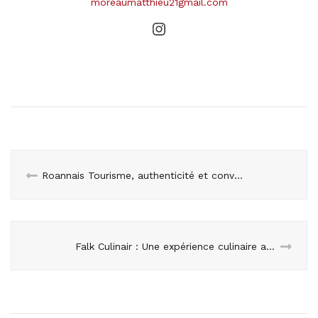
moreaumatthieu21gmail.com
Instagram
Roannais Tourisme, authenticité et convivialité au cœur d’un territoire unique
Falk Culinair : Une expérience culinaire avec élégance