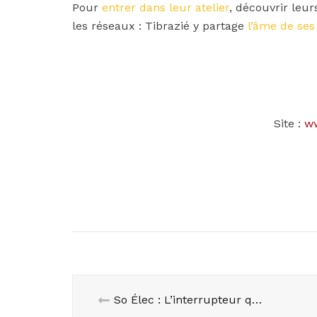
Pour
entrer dans leur atelier
, découvrir leur
les réseaux : Tibrazié y partage
l’âme de ses
Site :
ww
So Élec : L’interrupteur qui change la lumière des maisons