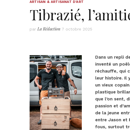
ARTISAN & ARTISANAT D'ART
Tibrazié, l’amit
La Rédaction
par
7 octobre 2025
Dans un repli d
inventé un poêl
réchauffe, qui c
leur histoire. 
un vieux copain
plastique brilla
que l’on sent, 
passion et d’ami
de la jeune entr
entre Jason et 
fous, surtout t