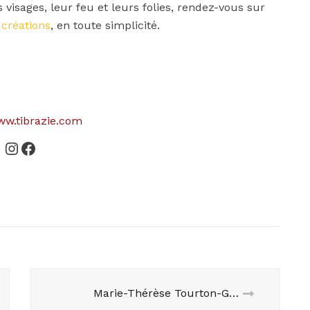
s visages, leur feu et leurs folies, rendez-vous sur
 créations
, en toute simplicité.
w.tibrazie.com
Instagram
Facebook
Marie-Thérèse Tourton-Gruber & Henry Tourton : lumière d’art en Provence