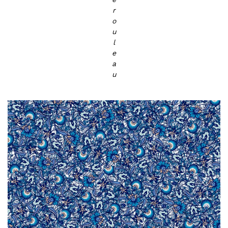
r
o
u
l
e
a
u