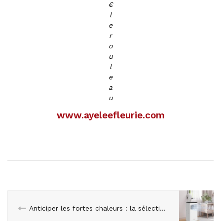
€
l
e
r
o
u
l
e
a
u
www.ayeleefleurie.com
Anticiper les fortes chaleurs : la sélection d’Aosom.fr pour un été au frais