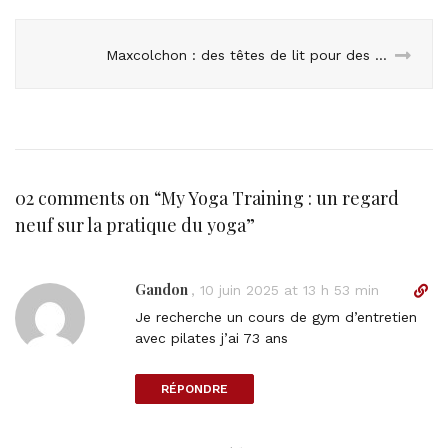
Maxcolchon : des têtes de lit pour des chambres de caractère
02 comments on “
My Yoga Training : un regard
neuf sur la pratique du yoga
”
Gandon
D
,
10 juin 2025 at 13 h 53 min
i
Je recherche un cours de gym d’entretien
r
avec pilates j’ai 73 ans
e
c
RÉPONDRE
t
l
i