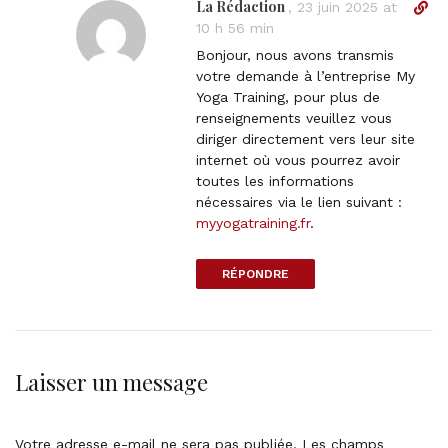
La Rédaction
D
,
23 juin 2025 at
n
i
10 h 56 min
k
r
t
Bonjour, nous avons transmis
e
o
votre demande à l’entreprise My
c
c
Yoga Training, pour plus de
t
o
renseignements veuillez vous
l
m
diriger directement vers leur site
i
m
internet où vous pourrez avoir
n
e
toutes les informations
k
n
nécessaires via le lien suivant :
t
t
myyogatraining.fr
.
o
c
RÉPONDRE
o
m
m
e
n
Laisser un message
t
Votre adresse e-mail ne sera pas publiée.
Les champs