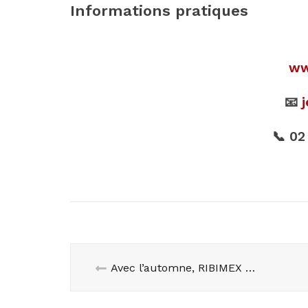
Informations pratiques
ww
📧
📞 02
Avec l’automne, RIBIMEX vous aide à entretenir vos poêles et cheminées grâce à ses aspirateurs à cendres