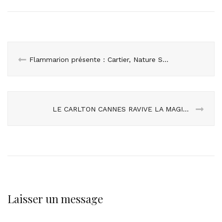
Flammarion présente : Cartier, Nature Sauvage Haute joaillerie et objets précieux
LE CARLTON CANNES RAVIVE LA MAGIE DE L’ENFANCE POUR LES FÊTES DE FIN D’ANNÉE
Laisser un message