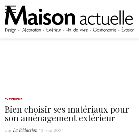
Skip
to
content
EXTÉRIEUR
Bien choisir ses matériaux pour
son aménagement extérieur
La Rédaction
par
13 mai 2024