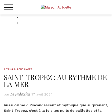
Skip
to
content
ACTUS & TENDANCES
SAINT-TROPEZ : AU RYTHME DE
LA MER
La Rédaction
par
17 avril 2024
Aussi calme qu’incandescent et mythique que surprenant,
Saint-Tropez, c’est à la fois les nuits de paillettes et la