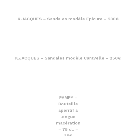
K.JACQUES – Sandales modèle Epicure – 230€
K.JACQUES – Sandales modèle Caravelle – 250€
PAMPY –
Bouteille
apéritif à
longue
macération
– 75 cL –
35€