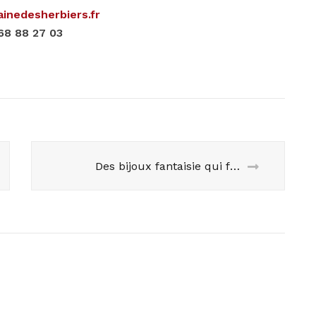
nedesherbiers.fr
68 88 27 03
Des bijoux fantaisie qui font envie !