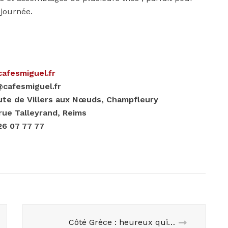
journée.
afesmiguel.fr
cafesmiguel.fr
route de Villers aux Nœuds, Champfleury
 rue Talleyrand, Reims
26 07 77 77
Côté Grèce : heureux qui comme Ulysse…