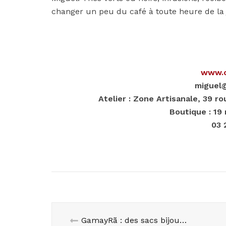
changer un peu du café à toute heure de la 
www.c
miguel@
Atelier : Zone Artisanale, 39 
Boutique : 19
03 
GamayRã : des sacs bijoux précieux pour souligner votre style!