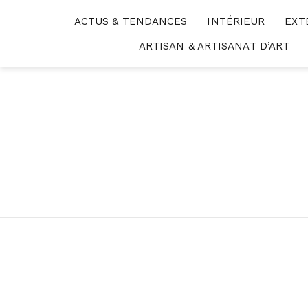
Skip
ACTUS & TENDANCES
INTÉRIEUR
EXT
to
content
ARTISAN & ARTISANAT D’ART