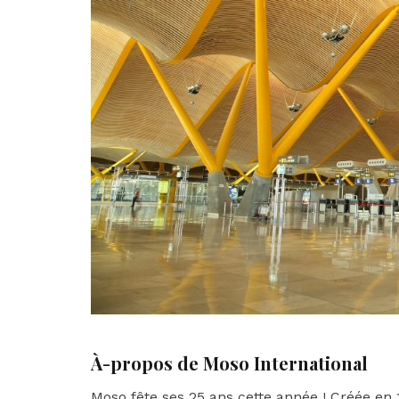
À-propos de Moso International
Moso fête ses 25 ans cette année ! Créée en 