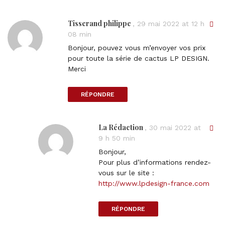
Tisserand philippe
D
,
29 mai 2022 at 12 h
i
08 min
r
Bonjour, pouvez vous m’envoyer vos prix
e
pour toute la série de cactus LP DESIGN.
c
Merci
t
l
RÉPONDRE
i
n
k
La Rédaction
D
,
30 mai 2022 at
t
i
9 h 50 min
o
r
c
Bonjour,
e
o
Pour plus d’informations rendez-
c
m
vous sur le site :
t
m
http://www.lpdesign-france.com
l
e
i
n
RÉPONDRE
n
t
k