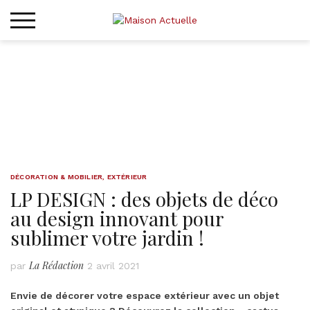
Skip
to
content
DÉCORATION & MOBILIER
,
EXTÉRIEUR
LP DESIGN : des objets de déco
au design innovant pour
sublimer votre jardin !
La Rédaction
par
2 avril 2021
Envie de décorer votre espace extérieur avec un objet