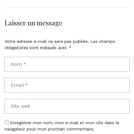
t
o
c
Laisser un message
o
m
m
Votre adresse e-mail ne sera pas publiée.
Les champs
e
obligatoires sont indiqués avec
*
n
t
Enregistrer mon nom, mon e-mail et mon site dans le
navigateur pour mon prochain commentaire.