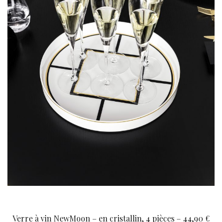
Verre à vin NewMoon – en cristallin, 4 pièces – 44,90 €