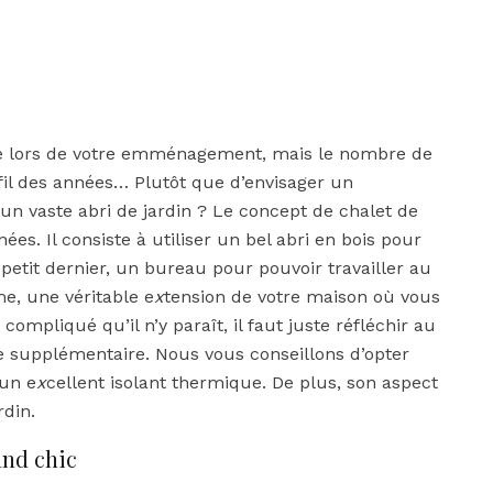
se lors de votre emménagement, mais le nombre de
 fil des années… Plutôt que d’envisager un
 vaste abri de jardin ? Le concept de chalet de
es. Il consiste à utiliser un bel abri en bois pour
etit dernier, un bureau pour pouvoir travailler au
e, une véritable e
x
tension de votre maison où vous
compliqué qu’il n’y paraît, il faut juste réfléchir au
ce supplémentaire. Nous vous conseillons d’opter
 un e
x
cellent isolant thermique. De plus, son aspect
rdin.
and chic