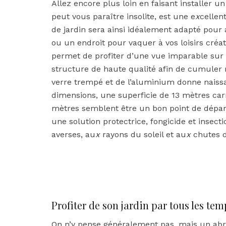
Allez encore plus loin en faisant installer un
peut vous paraître insolite, est une e
x
cellen
de jardin sera ainsi idéalement adapté pour a
ou un endroit pour vaquer à vos loisirs créat
permet de profiter d’une vue imparable sur
structure de haute qualité afin de cumuler ré
verre trempé et de l’aluminium donne naissan
dimensions, une superficie de 13 mètres car
mètres semblent être un bon point de départ
une solution protectrice, fongicide et insect
averses, au
x
rayons du soleil et au
x
chutes d
Profiter de son jardin par tous les te
On n’y pense généralement pas, mais un abr