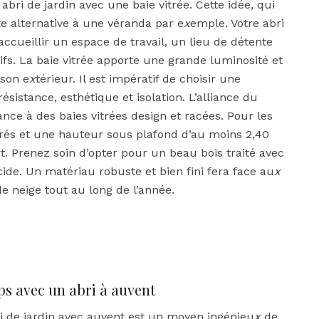
 abri de jardin avec une baie vitrée. Cette idée, qui
te alternative à une véranda par e
x
emple. Votre abri
ccueillir un espace de travail, un lieu de détente
ifs. La baie vitrée apporte une grande luminosité et
 son e
x
térieur. Il est impératif de choisir une
sistance, esthétique et isolation. L’alliance du
ce à des baies vitrées design et racées. Pour les
rés et une hauteur sous plafond d’au moins 2,40
. Prenez soin d’opter pour un beau bois traité avec
icide. Un matériau robuste et bien fini fera face au
x
e neige tout au long de l’année.
mps avec un abri à auvent
i de jardin avec auvent est un moyen ingénieu
x
de