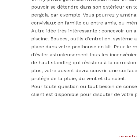
pouvoir se détendre dans son e
x
térieur en 
pergola par e
x
emple. Vous pourrez y aména
conviviau
x
en famille ou entre amis, ou mêm
Autre idée très intéressante : concevoir un 
piscine. Bouées, outils d’entretien, système
place dans votre poolhouse en kit. Pour le ma
d’éviter astucieusement tous les inconvénien
de haut standing qui résistera à la corrosio
plus, votre auvent devra couvrir une surface
protégé de la pluie, du vent et du soleil.
Pour toute question ou tout besoin de cons
client est disponible pour discuter de votre p
www.fr