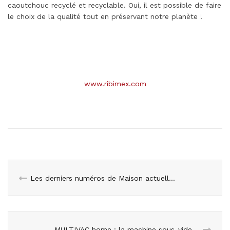
caoutchouc recyclé et recyclable. Oui, il est possible de faire
le choix de la qualité tout en préservant notre planète !
www.ribimex.com
Les derniers numéros de Maison actuelle et Maison et Jardin actuels disponibles malgré le confinement
MULTIVAC home : la machine sous-vide incontournable pour la maison !