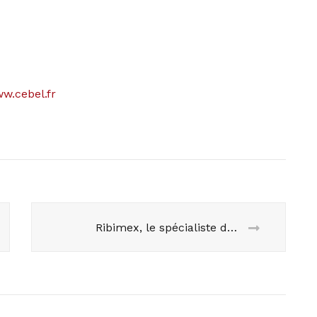
w.cebel.fr
Ribimex, le spécialiste du matériel de bricolage et de jardinage