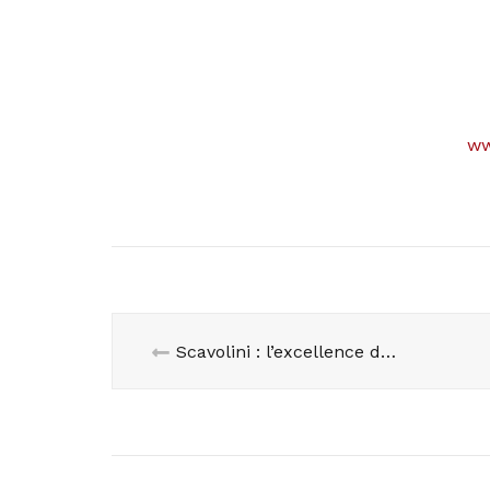
ww
Scavolini : l’excellence du design italien pour meubler votre maison