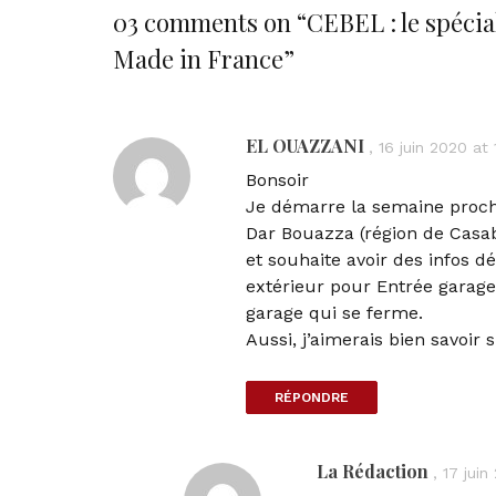
03 comments on “
CEBEL : le spécia
Made in France
”
EL OUAZZANI
,
16 juin 2020 at
Bonsoir
Je démarre la semaine procha
Dar Bouazza (région de Casab
et souhaite avoir des infos dé
extérieur pour Entrée garage
garage qui se ferme.
Aussi, j’aimerais bien savoir
RÉPONDRE
La Rédaction
,
17 juin